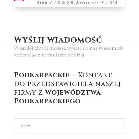
Ania
517-855-890
Artur
727-914-814
Wyślij wiadomość
W każdej chwili możesz wysłać do nas wiadomość
kożystając z formularza poniżej
Podkarpackie
– Kontakt
do przedstawiciela naszej
firmy z
województwa
Podkarpackiego