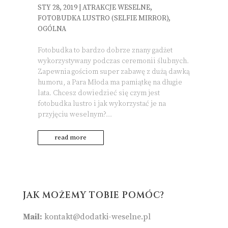
STY 28, 2019
|
ATRAKCJE WESELNE
,
FOTOBUDKA LUSTRO (SELFIE MIRROR)
,
OGÓLNA
Fotobudka to bardzo dobrze znany gadżet
wykorzystywany podczas ceremonii ślubnych.
Zapewnia gościom super zabawę z dużą dawką
humoru, a Para Młoda ma pamiątkę na długie
lata. Chcesz dowiedzieć się czym jest
fotobudka lustro i jak wykorzystać je na
przyjęciu weselnym?...
read more
JAK MOŻEMY TOBIE POMÓC?
Mail:
kontakt@dodatki-weselne.pl