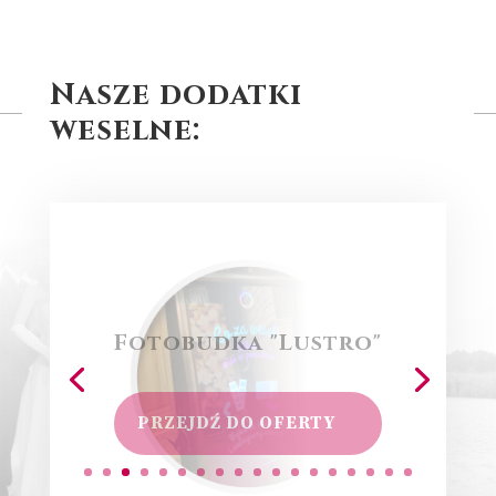
Nasze dodatki
weselne:
Fotobudka "Lustro"
PRZEJDŹ DO OFERTY