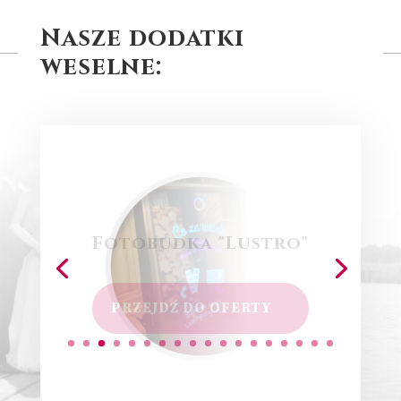
Nasze dodatki
weselne:
Fotobudka "Lustro"
PRZEJDŹ DO OFERTY