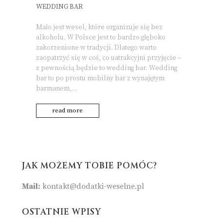
WEDDING BAR
Mało jest wesel, które organizuje się bez
alkoholu. W Polsce jest to bardzo głęboko
zakorzenione w tradycji. Dlatego warto
zaopatrzyć się w coś, co uatrakcyjni przyjęcie –
z pewnością będzie to wedding bar. Wedding
bar to po prostu mobilny bar z wynajętym
barmanem,...
read more
JAK MOŻEMY TOBIE POMÓC?
Mail:
kontakt@dodatki-weselne.pl
OSTATNIE WPISY