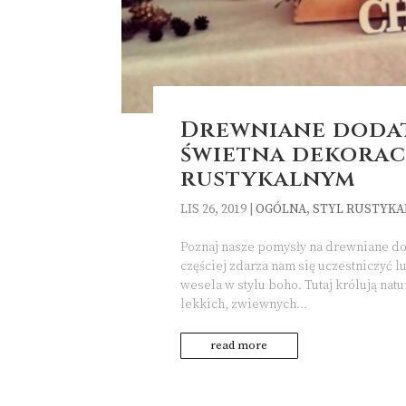
Drewniane dodat
świetna dekorac
rustykalnym
LIS 26, 2019
|
OGÓLNA
,
STYL RUSTYK
Poznaj nasze pomysły na drewniane do
częściej zdarza nam się uczestniczyć 
wesela w stylu boho. Tutaj królują nat
lekkich, zwiewnych...
read more