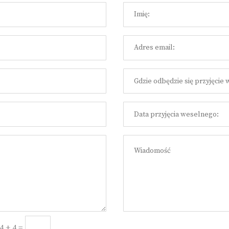
=
Prześlij
4 + 4