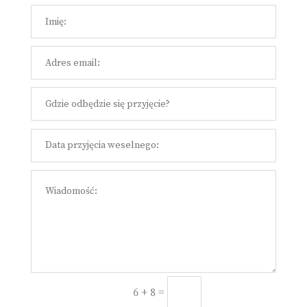
=
Prześlij
6 + 8