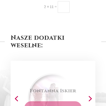
=
Prześlij
2 + 11
Nasze dodatki
weselne:
Fontanna Iskier
PRZEJDŹ DO OFERTY