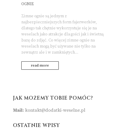
OGNIE
Zimne ognie są jednym z
najbezpieczniejszych form fajerwerków,
dlatego tak chętnie wykorzystuje się je na
weselach jako atrakcje dla gości jak i świetną
bazę do zdjęć. Co więcej zimne ognie na
weselach mogą być używane nie tylko na
zewnątrz ale i w zamkniętych...
read more
JAK MOŻEMY TOBIE POMÓC?
Mail:
kontakt@dodatki-weselne.pl
OSTATNIE WPISY