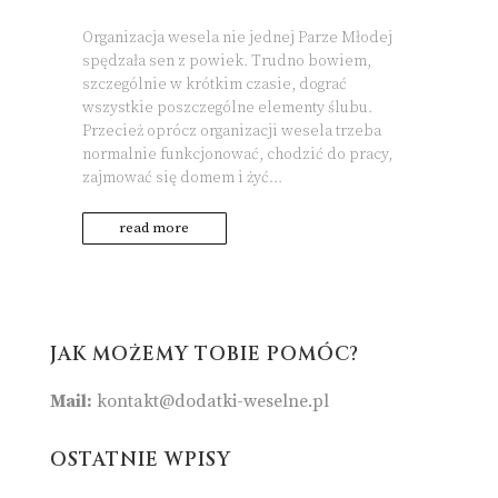
Organizacja wesela nie jednej Parze Młodej
spędzała sen z powiek. Trudno bowiem,
szczególnie w krótkim czasie, dograć
wszystkie poszczególne elementy ślubu.
Przecież oprócz organizacji wesela trzeba
normalnie funkcjonować, chodzić do pracy,
zajmować się domem i żyć...
read more
JAK MOŻEMY TOBIE POMÓC?
Mail:
kontakt@dodatki-weselne.pl
OSTATNIE WPISY