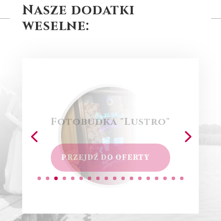
Nasze dodatki
weselne:
Fotobudka "Lustro"
PRZEJDŹ DO OFERTY